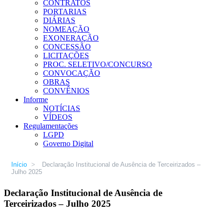
CONTRATOS
PORTARIAS
DIÁRIAS
NOMEAÇÃO
EXONERAÇÃO
CONCESSÃO
LICITAÇÕES
PROC. SELETIVO/CONCURSO
CONVOCAÇÃO
OBRAS
CONVÊNIOS
Informe
NOTÍCIAS
VÍDEOS
Regulamentações
LGPD
Governo Digital
Início
>
Declaração Institucional de Ausência de Terceirizados –
Julho 2025
Declaração Institucional de Ausência de
Terceirizados – Julho 2025