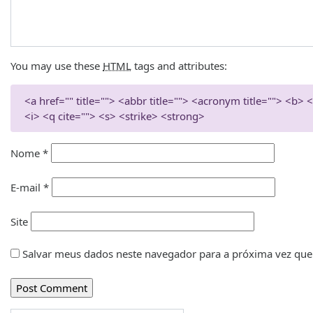
You may use these
HTML
tags and attributes:
<a href="" title=""> <abbr title=""> <acronym title=""> <b
<i> <q cite=""> <s> <strike> <strong>
Nome
*
E-mail
*
Site
Salvar meus dados neste navegador para a próxima vez que