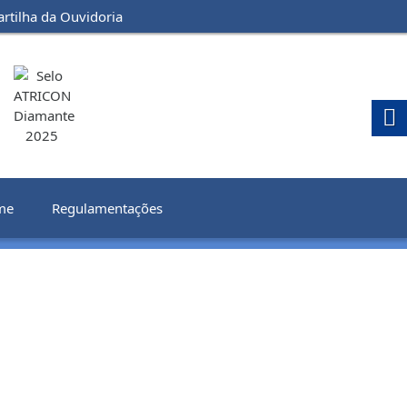
artilha da Ouvidoria
me
Regulamentações