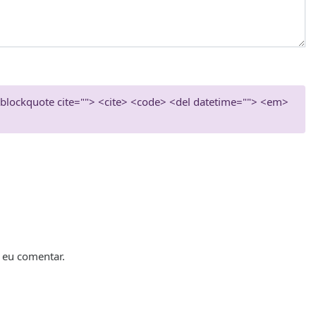
> <blockquote cite=""> <cite> <code> <del datetime=""> <em>
 eu comentar.