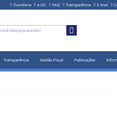
Ouvidoria
e-SIC
FAQ
Transparência
E-mail
C
Transparência
Gestão Fiscal
Publicações
Infor