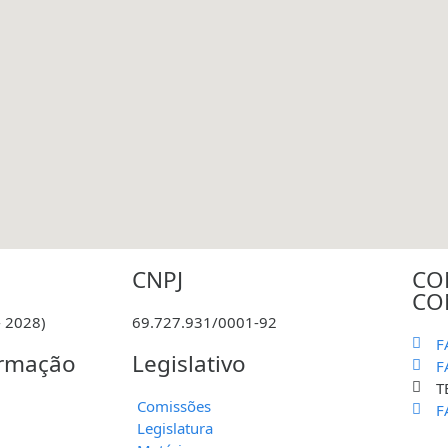
CNPJ
CO
CO
 2028)
69.727.931/0001-92
F
ormação
Legislativo
F
T
Comissões
F
Legislatura