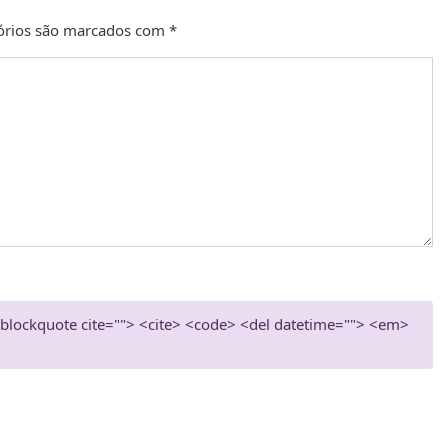
órios são marcados com
*
> <blockquote cite=""> <cite> <code> <del datetime=""> <em>