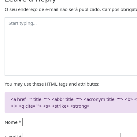
O seu endereço de e-mail não será publicado.
Campos obrigat
You may use these
HTML
tags and attributes:
<a href="" title=""> <abbr title=""> <acronym title=""> <b
<i> <q cite=""> <s> <strike> <strong>
Nome
*