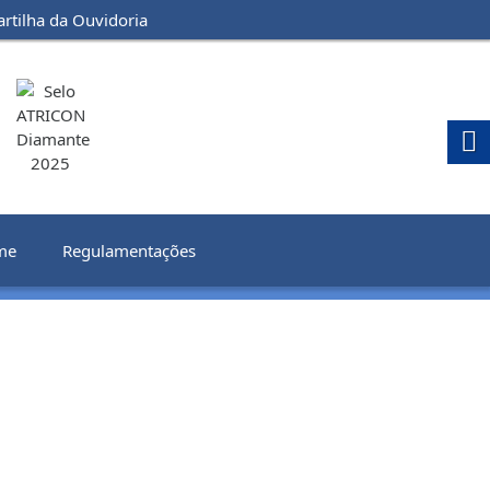
artilha da Ouvidoria
me
Regulamentações