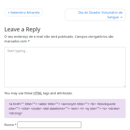
Setembro Amarelo
Dia do Doador Voluntário de
Sangue
Leave a Reply
O seu endereço de e-mail não será publicado.
Campos obrigatórios são
marcados com
*
You may use these
HTML
tags and attributes:
<a href="" title=""> <abbr title=""> <acronym title=""> <b> <blockquote
cite=""> <cite> <code> <del datetime=""> <em> <i> <q cite=""> <s> <strike>
<strong>
Nome
*