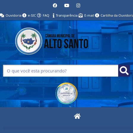
Ouvidoria
e-SIC
FAQ
Transparência
E-mail
Cartilha da Ouvidori